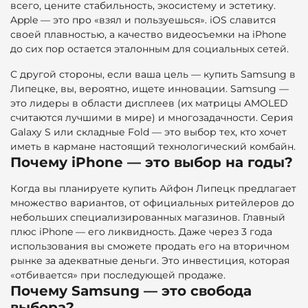
всего, цените стабильность, экосистему и эстетику.
Apple — это про «взял и пользуешься». iOS славится
своей плавностью, а качество видеосъемки на iPhone
до сих пор остается эталонным для социальных сетей.
С другой стороны, если ваша цель — купить Samsung в
Липецке, вы, вероятно, ищете инновации. Samsung —
это лидеры в области дисплеев (их матрицы AMOLED
считаются лучшими в мире) и многозадачности. Серия
Galaxy S или складные Fold — это выбор тех, кто хочет
иметь в кармане настоящий технологический комбайн.
Почему iPhone — это выбор на годы?
Когда вы планируете
купить Айфон Липецк предлагает
множество вариантов, от официальных ритейлеров до
небольших специализированных магазинов. Главный
плюс iPhone — его ликвидность. Даже через 3 года
использования вы сможете продать его на вторичном
рынке за адекватные деньги. Это инвестиция, которая
«отбивается» при последующей продаже.
Почему Samsung — это свобода
выбора?