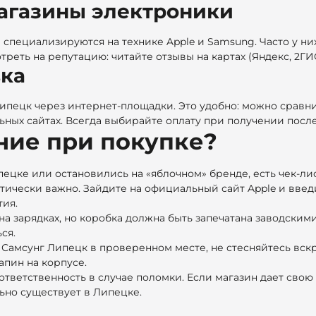
агазины электроники
специализируются на технике Apple и Samsung. Часто у них
реть на репутацию: читайте отзывы на картах (Яндекс, 2ГИС
вка
ецк через интернет-площадки. Это удобно: можно сравнить
ных сайтах. Всегда выбирайте оплату при получении посл
ние при покупке?
цке или остановились на «яблочном» бренде, есть чек-лист
тически важно. Зайдите на официальный сайт Apple и введ
тия.
а зарядках, но коробка должна быть запечатана заводским
ся.
 Самсунг Липецк
в проверенном месте, не стесняйтесь вск
апин на корпусе.
 ответственность в случае поломки. Если магазин дает свою
ьно существует в Липецке.