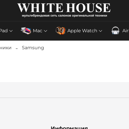
iPad
Mac
Apple Watch
Ai
ники
Samsung
Информация