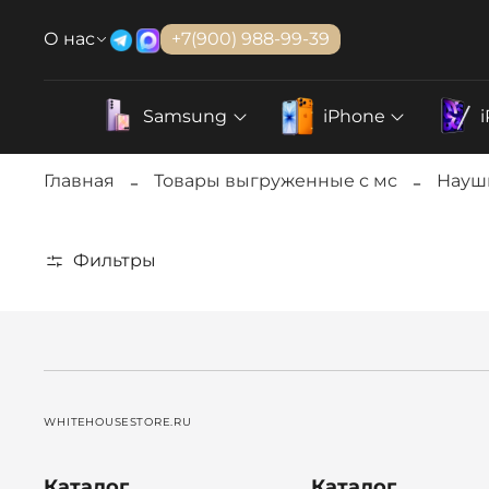
О нас
+7(900) 988-99-39
Samsung
iPhone
Главная
Товары выгруженные с мс
Науш
Фильтры
WHITEHOUSESTORE.RU
Каталог
Каталог