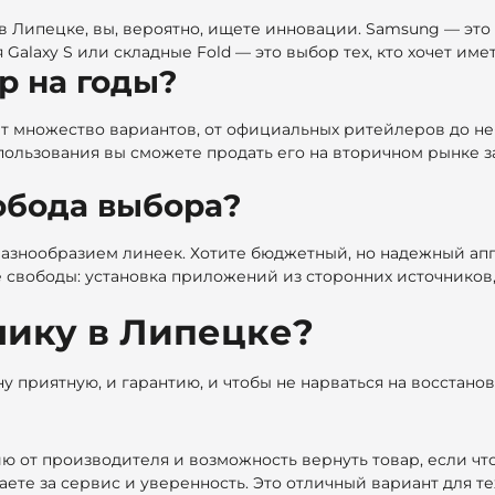
 в Липецке, вы, вероятно, ищете инновации. Samsung — эт
Galaxy S или складные Fold — это выбор тех, кто хочет им
р на годы?
т множество вариантов, от официальных ритейлеров до н
спользования вы сможете продать его на вторичном рынке з
обода выбора?
 разнообразием линеек. Хотите бюджетный, но надежный ап
 свободы: установка приложений из сторонних источников,
хнику в Липецке?
ну приятную, и гарантию, и чтобы не нарваться на восстан
ию от производителя и возможность вернуть товар, если что
те за сервис и уверенность. Это отличный вариант для тех,