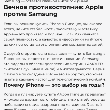
Samsung — остается главной интригой рынка.
Вечное противостояние: Apple
против Samsung
Если вы решили купить iPhone в Липецке, вы, скорее
всего, цените стабильность, экосистему и эстетику.
Apple — это про «взял и пользуешься». iOS славится
своей плавностью, а качество видеосъемки на iPhone
до сих пор остается эталонным для социальных сетей.
С другой стороны, если ваша цель — купить Samsung в
Липецке, вы, вероятно, ищете инновации. Samsung —
это лидеры в области дисплеев (их матрицы AMOLED
считаются лучшими в мире) и многозадачности. Серия
Galaxy S или складные Fold — это выбор тех, кто хочет
иметь в кармане настоящий технологический комбайн.
Почему iPhone — это выбор на годы?
Когда вы планируете
купить Айфон Липецк предлагает
множество вариантов, от официальных ритейлеров до
небольших специализированных магазинов. Главный
плюс iPhone — его ликвидность. Даже через 3 года