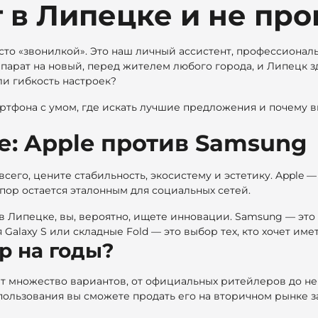
 в Липецке и не про
сто «звонилкой». Это наш личный ассистент, профессионал
парат на новый, перед жителем любого города, и Липецк з
ли гибкость настроек?
мартфона с умом, где искать лучшие предложения и почему
е: Apple против Samsung
сего, цените стабильность, экосистему и эстетику. Apple —
 пор остается эталонным для социальных сетей.
 в Липецке, вы, вероятно, ищете инновации. Samsung — эт
Galaxy S или складные Fold — это выбор тех, кто хочет им
р на годы?
т множество вариантов, от официальных ритейлеров до н
спользования вы сможете продать его на вторичном рынке з