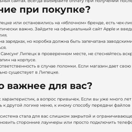
ных сайтах. Всегда выбирайте оплату при получении посл
ние при покупке?
цке или остановились на «яблочном» бренде, есть чек-лист
тически важно. Зайдите на официальный сайт Apple и введ
тия.
а зарядках, но коробка должна быть запечатана заводским
ся.
 Самсунг Липецк
в проверенном месте, не стесняйтесь вск
апин на корпусе.
 ответственность в случае поломки. Если магазин дает свою
ьно существует в Липецке.
о важнее для вас?
характеристик, а вопрос привычек. Если вы уже много лет 
ь к другой логике меню, к иному способу передачи файлов 
» система стала для вас слишком закрытой и ограничивающе
ановить сторонние лаунчеры или просто подключить телеф