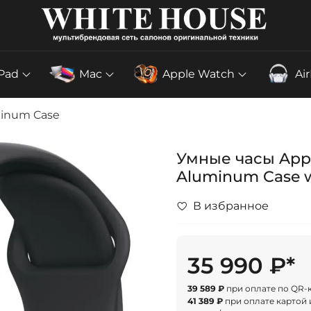
iPad
Mac
Apple Watch
Ai
minum Case
Умные часы Appl
Aluminum Case w
В избранное
35 990 ₽*
39 589 ₽
при оплате по QR-
41 389 ₽
при оплате картой