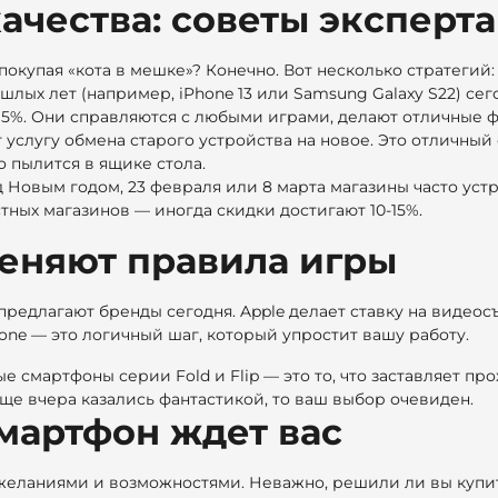
ачества: советы эксперта
окупая «кота в мешке»? Конечно. Вот несколько стратегий:
ых лет (например, iPhone 13 или Samsung Galaxy S22) сего
5%. Они справляются с любыми играми, делают отличные фо
 услугу обмена старого устройства на новое. Это отличный
о пылится в ящике стола.
 Новым годом, 23 февраля или 8 марта магазины часто уст
тных магазинов — иногда скидки достигают 10-15%.
меняют правила игры
о предлагают бренды сегодня. Apple делает ставку на виде
Phone — это логичный шаг, который упростит вашу работу.
ые смартфоны серии Fold и Flip — это то, что заставляет п
ще вчера казались фантастикой, то ваш выбор очевиден.
мартфон ждет вас
 желаниями и возможностями. Неважно, решили ли вы купи